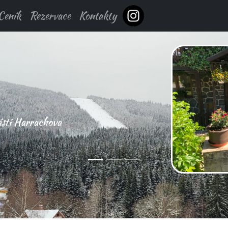
Ceník
Rezervace
Kontakty
Veronika
Ideální pro nejen pro rodiny s dět
ale i pro sportovní nadšence a me