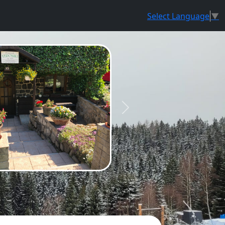
Select Language
▼
mi,
nší kolektivy.